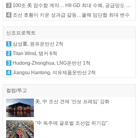
3
100조 美 잠수함 계약… HII·GD 최대 수혜, 공급망도 들썩
4
조선 호황이 키운 성과급 갈등…올해 임단협 최대 변수
신조프로젝트
1
삼성重, 원유운반선 2척
2
Titan Wind, 탱커 6척
3
Hudong-Zhonghua, LNG운반선 1척
4
Jiangsu Hantong, 석유제품운반선 2척
컬럼/투고
美, 中 조선 견제 '안보 프레임' 강화
"中 독주에 글로벌 조선업 위기감"