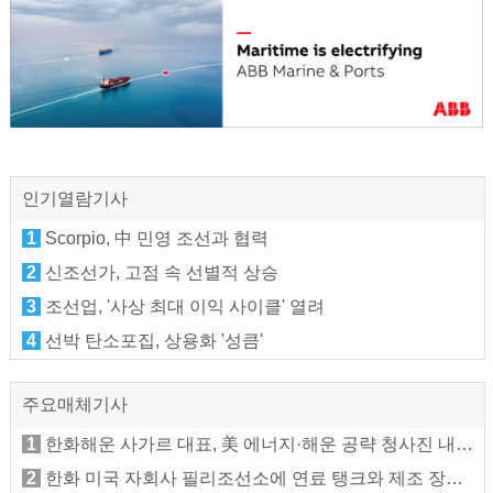
인기열람기사
1
Scorpio, 中 민영 조선과 협력
2
신조선가, 고점 속 선별적 상승
3
조선업, '사상 최대 이익 사이클' 열려
4
선박 탄소포집, 상용화 '성큼'
주요매체기사
1
한화해운 사가르 대표, 美 에너지·해운 공략 청사진 내놓나
2
한화 미국 자회사 필리조선소에 연료 탱크와 제조 장비 반입 준비, 컨테이너선 건조에 활용