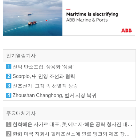
인기열람기사
1
선박 탄소포집, 상용화 '성큼'
2
Scorpio, 中 민영 조선과 협력
3
신조선가, 고점 속 선별적 상승
4
Zhoushan Changhong, 벌커 시장 복귀
주요매체기사
1
한화해운 사가르 대표, 美 에너지·해운 공략 청사진 내놓나
2
한화 미국 자회사 필리조선소에 연료 탱크와 제조 장비 반입 준비, 컨테이너선 건조에 활용