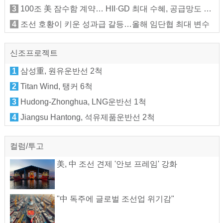
3
100조 美 잠수함 계약… HII·GD 최대 수혜, 공급망도 들썩
4
조선 호황이 키운 성과급 갈등…올해 임단협 최대 변수
신조프로젝트
1
삼성重, 원유운반선 2척
2
Titan Wind, 탱커 6척
3
Hudong-Zhonghua, LNG운반선 1척
4
Jiangsu Hantong, 석유제품운반선 2척
컬럼/투고
美, 中 조선 견제 '안보 프레임' 강화
"中 독주에 글로벌 조선업 위기감"